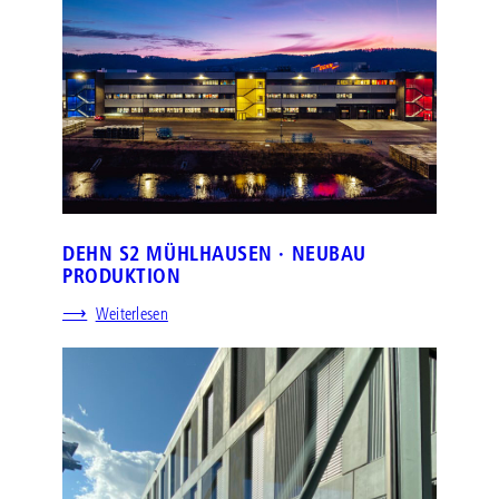
DEHN S2 MÜHLHAUSEN · NEUBAU
PRODUKTION
:
Weiterlesen
D
E
H
N
S
2
M