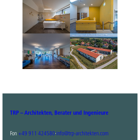
TRP – Architekten, Berater und Ingenieure
Fon
+49 911 424580
·
info@trp-architekten.com